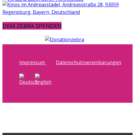
DEM ZEBRA SPENDEN
Impressum
Datenschutzvereinbarungen
Copyright © 2026
QUEER-Streifen
. Alle Rechte
vorbehalten.
Theme:
ColorMag
von ThemeGrill. Präsentiert von
WordPress
.