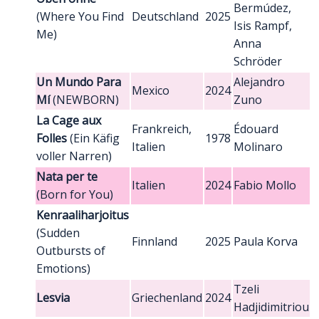
Bermúdez,
(Where You Find
Deutschland
2025
Isis Rampf,
Me)
Anna
Schröder
Un Mundo Para
Alejandro
Mexico
2024
Mí
(NEWBORN)
Zuno
La Cage aux
Frankreich,
Édouard
Folles
(Ein Käfig
1978
Italien
Molinaro
voller Narren)
Nata per te
Italien
2024
Fabio Mollo
(Born for You)
Kenraaliharjoitus
(Sudden
Finnland
2025
Paula Korva
Outbursts of
Emotions)
Tzeli
Lesvia
Griechenland
2024
Hadjidimitriou