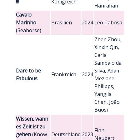
!!!
Königreich
Hanrahan
Cavalo
Marinho
Brasilien
2024
Leo Tabosa
(Seahorse)
Zhen Zhou,
Xinxin Qin,
Carla
Sampaio da
Dare to be
Silva, Adam
Frankreich
2024
Fabulous
Meziane
Philipps,
Yangjia
Chen, João
Buosi
Wissen, wann
es Zeit ist zu
Finn
gehen
(Know
Deutschland
2023
Neubert