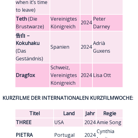
when it’s time
to leave)
Teth
(Die
Vereinigtes
Peter
2024
Brustwarze)
Königreich
Darney
告白 –
Kokuhaku
Adrià
Spanien
2024
(Das
Guxens
Geständnis)
Schweiz,
Dragfox
Vereinigtes
2024
Lisa Ott
Königreich
KURZFILME DER INTERNATIONALEN KURZFILMWOCHE:
Titel
Land
Jahr
Regie
THREE
USA
2024
Amie Song
Cynthia
PIETRA
Portugal
2024