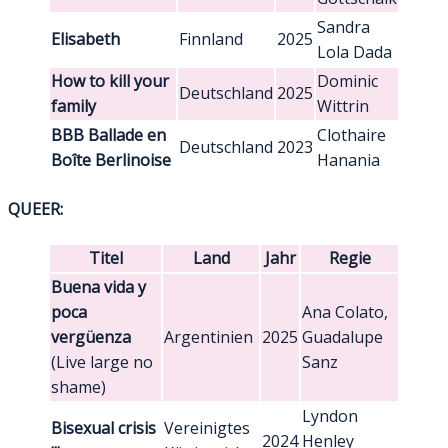
Sandra
Elisabeth
Finnland
2025
Lola Dada
How to kill your
Dominic
Deutschland
2025
family
Wittrin
BBB Ballade en
Clothaire
Deutschland
2023
Boîte Berlinoise
Hanania
QUEER:
Titel
Land
Jahr
Regie
Buena vida y
poca
Ana Colato,
vergüenza
Argentinien
2025
Guadalupe
(Live large no
Sanz
shame)
Lyndon
Bisexual crisis
Vereinigtes
2024
Henley