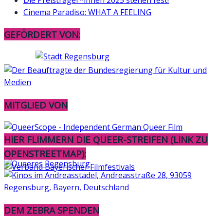
Cinema Paradiso: WHAT A FEELING
GEFÖRDERT VON:
MITGLIED VON
HIER FLIMMERN DIE QUEER-STREIFEN (LINK ZU
OPENSTREETMAP):
DEM ZEBRA SPENDEN