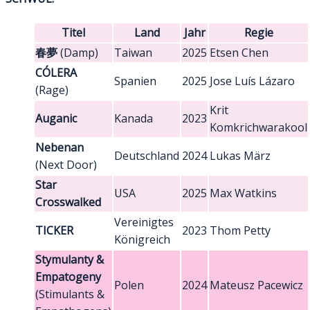
Titel
Land
Jahr
Regie
春夢
(Damp)
Taiwan
2025
Etsen Chen
CÓLERA
Spanien
2025
Jose Luís Lázaro
(Rage)
Krit
Auganic
Kanada
2023
Komkrichwarakool
Nebenan
Deutschland
2024
Lukas März
(Next Door)
Star
USA
2025
Max Watkins
Crosswalked
Vereinigtes
TICKER
2023
Thom Petty
Königreich
Stymulanty &
Empatogeny
Polen
2024
Mateusz Pacewicz
(Stimulants &