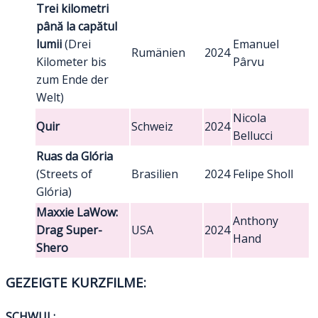
Trei kilometri
până la capătul
lumii
(Drei
Emanuel
Rumänien
2024
Kilometer bis
Pârvu
zum Ende der
Welt)
Nicola
Quir
Schweiz
2024
Bellucci
Ruas da Glória
(Streets of
Brasilien
2024
Felipe Sholl
Glória)
Maxxie LaWow:
Anthony
Drag Super-
USA
2024
Hand
Shero
GEZEIGTE KURZFILME:
SCHWUL: