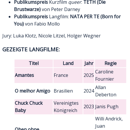
Publikumspreis
Kurzfilm
queer
:
TETH (Die
Brustwarze)
von Peter Darney
Publikumspreis
Langfilm:
NATA PER TE (Born for
You)
von Fabio Mollo
Jury: Luka Klotz, Nicole Litzel, Holger Wegner
GEZEIGTE LANGFILME:
Titel
Land
Jahr
Regie
Caroline
Amantes
France
2025
Fournier
Allan
O melhor Amigo
Brasilien
2024
Deberton
Chuck Chuck
Vereinigtes
2023
Janis Pugh
Baby
Königreich
Willi Andrick,
Juan
Oben ohne