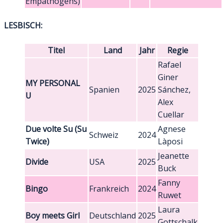
Empathogens)
LESBISCH:
Titel
Land
Jahr
Regie
Rafael
Giner
MY PERSONAL
Spanien
2025
Sánchez,
U
Alex
Cuellar
Due volte Su (Su
Agnese
Schweiz
2024
Twice)
Làposi
Jeanette
Divide
USA
2025
Buck
Fanny
Bingo
Frankreich
2024
Ruwet
Laura
Boy meets Girl
Deutschland
2025
Gottschalk