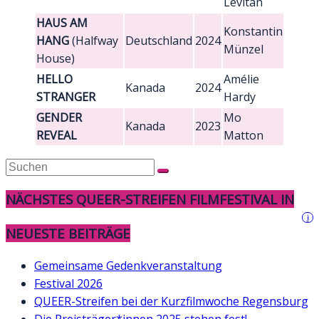
Levitan
HAUS AM
Konstantin
HANG
(Halfway
Deutschland
2024
Münzel
House)
HELLO
Amélie
Kanada
2024
STRANGER
Hardy
GENDER
Mo
Kanada
2023
REVEAL
Matton
NÄCHSTES QUEER-STREIFEN FILMFESTIVAL IN
i
NEUESTE BEITRÄGE
Gemeinsame Gedenkveranstaltung
Festival 2026
QUEER-Streifen bei der Kurzfilmwoche Regensburg
Die Preisträger*innen 2025 stehen fest!